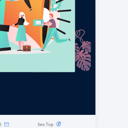
0
Seo Top