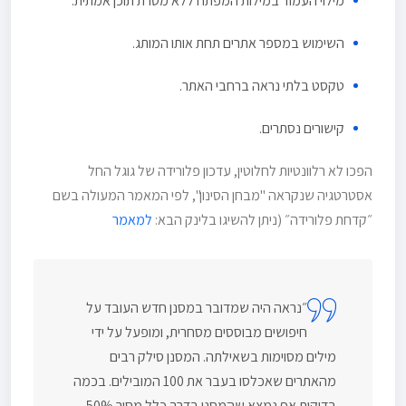
מילוי העמוד במילות המפתח ללא מטרת תוכן אמתית.
השימוש במספר אתרים תחת אותו המותג.
טקסט בלתי נראה ברחבי האתר.
קישורים נסתרים.
הפכו לא רלוונטיות לחלוטין, עדכון פלורידה של גוגל החל
אסטרטגיה שנקראה "מבחן הסינון", לפי המאמר המעולה בשם
״קדחת פלורידה״ (ניתן להשיגו בלינק הבא:
למאמר
״נראה היה שמדובר במסנן חדש העובד על
חיפושים מבוססים מסחרית, ומופעל על ידי
מילים מסוימות בשאילתה. המסנן סילק רבים
מהאתרים שאכלסו בעבר את 100 המובילים. בכמה
בדיקות אף נמצא שהמסנן בדרך כלל מסיר 50%