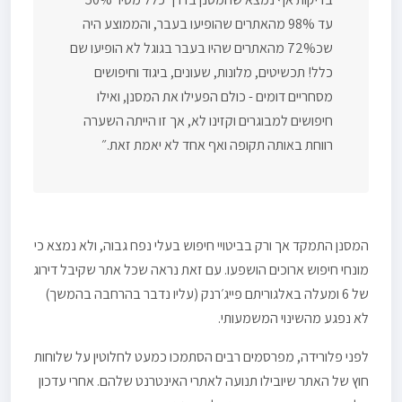
עד 98% מהאתרים שהופיעו בעבר, והממוצע היה
שכ72% מהאתרים שהיו בעבר בגוגל לא הופיעו שם
כלל! תכשיטים, מלונות, שעונים, ביגוד וחיפושים
מסחריים דומים - כולם הפעילו את המסנן, ואילו
חיפושים למבוגרים וקזינו לא, אך זו הייתה השערה
רווחת באותה תקופה ואף אחד לא יאמת זאת.״
המסנן התמקד אך ורק בביטויי חיפוש בעלי נפח גבוה, ולא נמצא כי
מונחי חיפוש ארוכים הושפעו. עם זאת נראה שכל אתר שקיבל דירוג
של 6 ומעלה באלגוריתם פייג׳רנק (עליו נדבר בהרחבה בהמשך)
לא נפגע מהשינוי המשמעותי.
לפני פלורידה, מפרסמים רבים הסתמכו כמעט לחלוטין על שלוחות
חוץ של האתר שיובילו תנועה לאתרי האינטרנט שלהם. אחרי עדכון