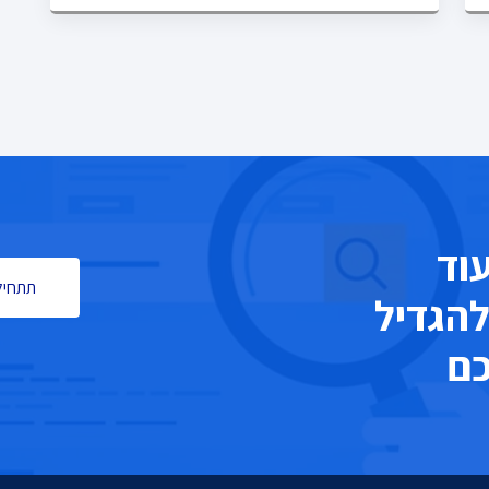
עוד
תתחילו
להגדיל
כם